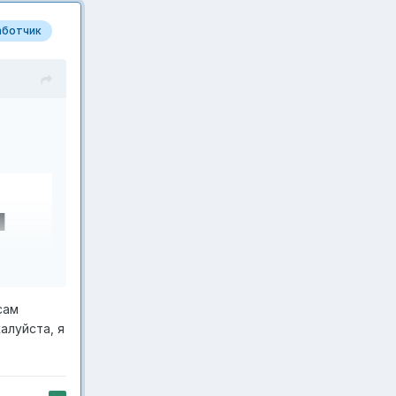
аботчик
ы
сам
алуйста, я