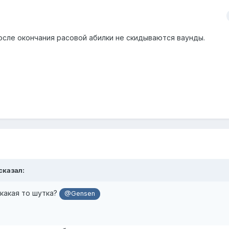
после окончания расовой абилки не скидываются ваунды.
сказал:
какая то шутка?
@Gensen