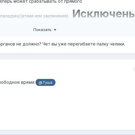
теперь может срабатывать от прямого
Исключен
паладину(атаки или заклинания).
 DoT
Показать
,
Seal of Blood
,
органов не должно? Чет вы уже перегибаете палку челики.
свободное время
@Туша