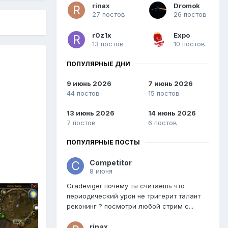
rinax
Dromok
27 постов
26 постов
r0z1x
Expo
13 постов
10 постов
ПОПУЛЯРНЫЕ ДНИ
9 июнь 2026
7 июнь 2026
44 постов
15 постов
13 июнь 2026
14 июнь 2026
7 постов
6 постов
ПОПУЛЯРНЫЕ ПОСТЫ
Competitor
8 июня
Gradeviger почему ты считаешь что
периодический урон не тригерит талант
реконинг ? посмотри любой стрим с...
rinax