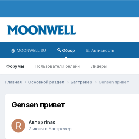
🏠 MOONWELL.SU
🔍 Обзор
📊 Активность
Форумы
Пользователи онлайн
Лидеры
Главная
Основной раздел
Багтрекер
Gensen привет
Gensen привет
Автор
rinax
7 июня
в
Багтрекер