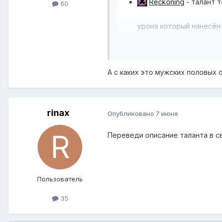
Reckoning
- талант 
60
урона который нанесён 
триггеры
А с каких это мужских половых 
rinax
Опубликовано
7 июня
Переведи описание таланта в 
Пользователь
35