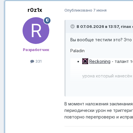
r0z1x
Опубликовано
7 июня
В 07.06.2026 в 13:57,
rinax
Вы вообще тестили это? Это 
Разработчик
Paladin
331
Reckoning
- талант 
урона который нанесён 
триггеры
В момент наложения заклинания 
периодически урон не триггерит
повторно перепроверю и испр