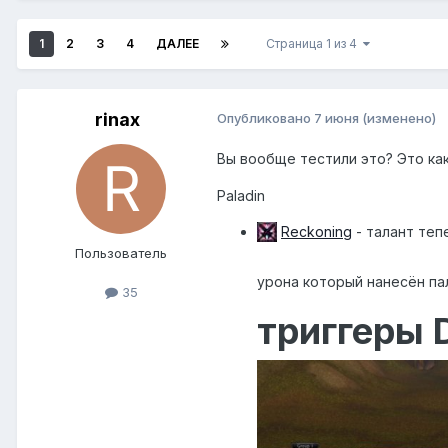
1
2
3
4
ДАЛЕЕ
Страница 1 из 4
rinax
Опубликовано
7 июня
(изменено)
Вы вообще тестили это? Это ка
Paladin
Reckoning
- талант теп
Пользователь
урона который нанесён пал
35
триггеры 