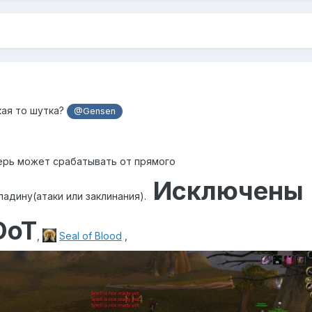
кая то шутка?
@Gensen
ерь может срабатывать от прямого
Исключены
адину(атаки или заклинания).
DoT
,
Seal of Blood
,