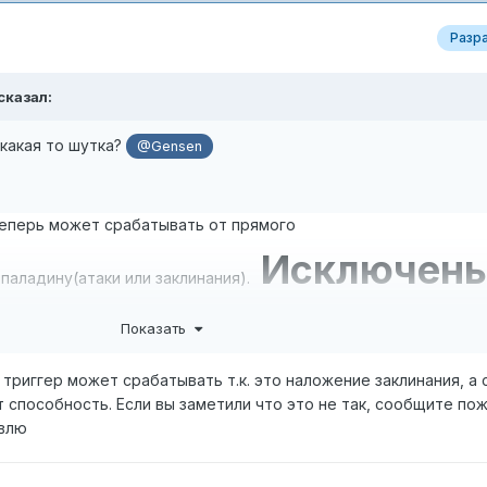
Разр
сказал:
какая то шутка?
@Gensen
теперь может срабатывать от прямого
Исключен
паладину(атаки или заклинания).
 DoT
Показать
,
Seal of Blood
,
триггер может срабатывать т.к. это наложение заклинания, а 
 способность. Если вы заметили что это не так, сообщите пож
авлю