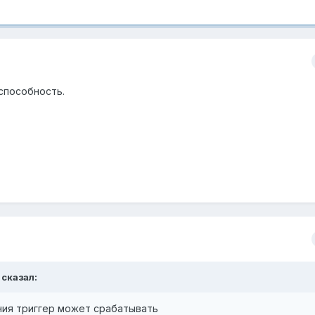
способность.
сказал:
ния триггер может срабатывать