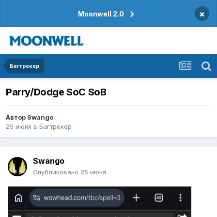
×
Moonwell 2.0
Багтрекер
Parry/Dodge SoC SoB
Автор
Swango
25 июня
в
Багтрекер
Swango
Опубликовано
25 июня