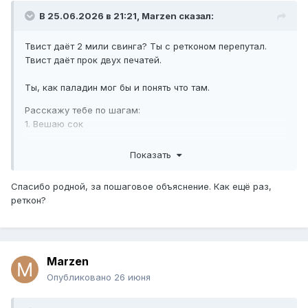
В 25.06.2026 в 21:21,
Marzen
сказал:
Твист даёт 2 мили свинга? Ты с ретконом перепутал.
Твист даёт прок двух печатей.
Ты, как паладин мог бы и понять что там.
Расскажу тебе по шагам:
1. Вешаю сок
2. Мили свип(сок не прокает)
Показать
3. Перед вторым мили свипом я свапаю печать(на сил
оф блуд) - это называется твист.
Спасибо родной, за пошаговое объяснение. Как ещё раз,
4. Прокает СоК и 3 раза СоБ
реткон?
Marzen
Опубликовано
26 июня