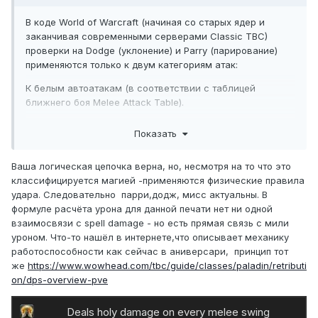
В коде World of Warcraft (начиная со старых ядер и
заканчивая современными серверами Classic TBC)
проверки на Dodge (уклонение) и Parry (парирование)
применяются только к двум категориям атак:
К белым автоатакам (в соответствии с таблицей
ближнего боя Melee Attack Table).
К желтым физическим спецспособностям (таким как
Показать
Crusader Strike)
Прок Печати крови (ID 31893) технически не является
Ваша логическая цепочка верна, но, несмотря на то что это
самостоятельной атакой ближнего боя. У него нет
классифицируется магией -применяются физические правила
проверки на попадание. Игра рассчитывает его так:
удара. Следовательно парри,додж, мисс актуальны. В
формуле расчёта урона для данной печати нет ни одной
Если автоатака = Hit/Crit, то мгновенно применяется
взаимосвязи с spell damage - но есть прямая связь с мили
заклинание 31893.
уроном. Что-то нашёл в интернете,что описывает механику
работоспособности как сейчас в аниверсари, принцип тот
Поскольку это прямое магическое воздействие,
же
https://www.wowhead.com/tbc/guide/classes/paladin/retributi
активируемое системным событием успешного удара, у
on/dps-overview-pve
цели нет защитных характеристик ближнего боя против
него. Магия не может быть спаррирована мечом или
уклонена телом.
Deals holy damage on every melee swing