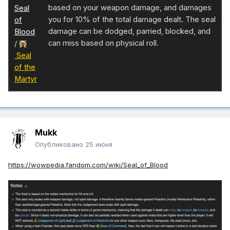
based on your weapon damage, and damages
Seal
you for 10% of the total damage dealt. The seal
of
damage can be dodged, parried, blocked, and
Blood
can miss based on physical roll.
/
Seal
of the
Martyr
Mukk
Опубликовано
25 июня
https://wowpedia.fandom.com/wiki/Seal_of_Blood