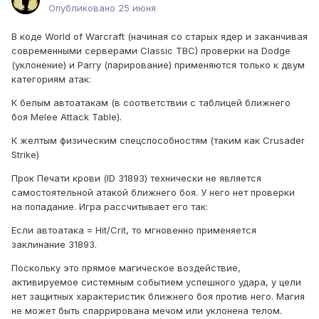
Опубликовано
25 июня
В коде World of Warcraft (начиная со старых ядер и заканчивая
современными серверами Classic TBC) проверки на Dodge
(уклонение) и Parry (парирование) применяются только к двум
категориям атак:
К белым автоатакам (в соответствии с таблицей ближнего
боя Melee Attack Table).
К желтым физическим спецспособностям (таким как Crusader
Strike)
Прок Печати крови (ID 31893) технически не является
самостоятельной атакой ближнего боя. У него нет проверки
на попадание. Игра рассчитывает его так:
Если автоатака = Hit/Crit, то мгновенно применяется
заклинание 31893.
Поскольку это прямое магическое воздействие,
активируемое системным событием успешного удара, у цели
нет защитных характеристик ближнего боя против него. Магия
не может быть спаррирована мечом или уклонена телом.