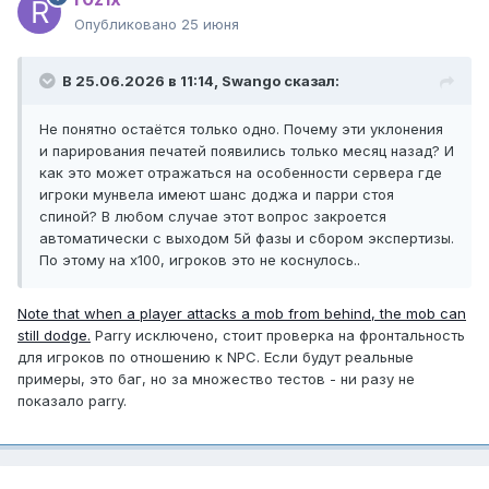
Опубликовано
25 июня
В 25.06.2026 в 11:14,
Swango
сказал:
Не понятно остаётся только одно. Почему эти уклонения
и парирования печатей появились только месяц назад? И
как это может отражаться на особенности сервера где
игроки мунвела имеют шанс доджа и парри стоя
спиной? В любом случае этот вопрос закроется
автоматически с выходом 5й фазы и сбором экспертизы.
По этому на х100, игроков это не коснулось..
Note that when a player attacks a mob from behind, the mob can
still dodge.
Parry исключено, стоит проверка на фронтальность
для игроков по отношению к NPC. Если будут реальные
примеры, это баг, но за множество тестов - ни разу не
показало parry.