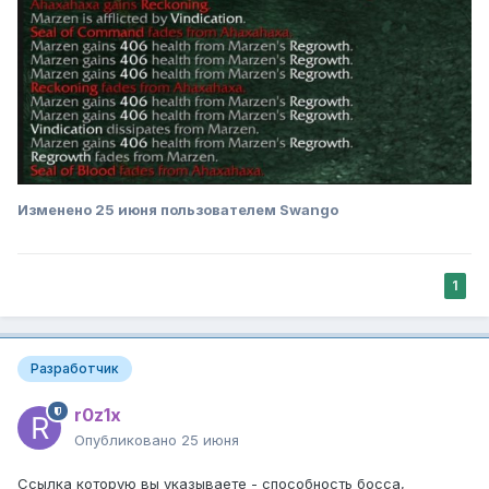
Изменено
25 июня
пользователем Swango
1
Разработчик
r0z1x
Опубликовано
25 июня
Ссылка которую вы указываете - способность босса,