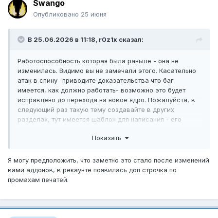
Swango
Опубликовано
25 июня
В 25.06.2026 в 11:18,
r0z1x
сказал:
Работоспособность которая была раньше - она не
изменилась. Видимо вы не замечали этого. Касательно
атак в спину -приводите доказательства что баг
имеется, как должно работать- возможно это будет
исправлено до перехода на новое ядро. Пожалуйста, в
следующий раз такую тему создавайте в других
разделах, тут имеется шаблон для написания - его
лучше придерживаться. В будущем, такие темы будут
Показать
иметь низкий приоритет(при переходе на другое ядро)
Я могу предположить, что заметно это стало после изменений
вами аддонов, в рекаунте появилась доп строчка по
промахам печатей.