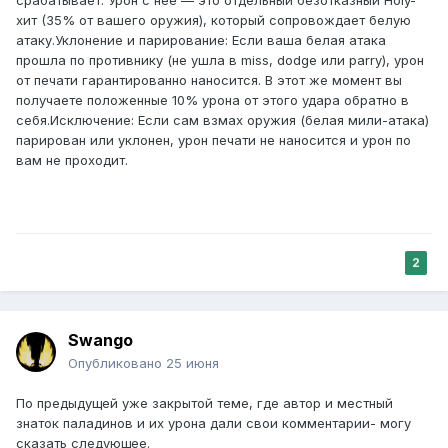
срабатывает. Урон с нее — это отдельный безотказный Holy-
хит (35% от вашего оружия), который сопровождает белую
атаку.Уклонение и парирование: Если ваша белая атака
прошла по противнику (не ушла в miss, dodge или parry), урон
от печати гарантированно наносится. В этот же момент вы
получаете положенные 10% урона от этого удара обратно в
себя.Исключение: Если сам взмах оружия (белая мили-атака)
парирован или уклонен, урон печати не наносится и урон по
вам не проходит.
2
Swango
Опубликовано
25 июня
По предыдущей уже закрытой теме, где автор и местный
знаток паладинов и их урона дали свои комментарии- могу
сказать следующее.