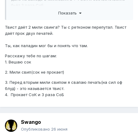
бьёт 3 раза СоБ.
Показать
Твист даёт 2 мили свинга? Ты с ретконом перепутал. Твист
даёт прок двух печатей.
Ты, как паладин мог бы и понять что там.
Расскажу тебе по шагам:
1. Вешаю сок
2. Мили свип(сок не прокает)
3. Перед вторым мили свипом я свапаю печать(на сил оф
блуд) - это называется твист.
4. Прокает СоК и 3 раза СоБ
Swango
Опубликовано
26 июня