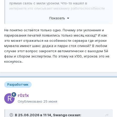
прямая связь с мили уроном. Что-то нашёл в
интернете,что описывает механику работоспособности
как сейчас в аниверсари, принцип тот
Показать
же
https://www.wowhead.com/tbc/guide/classes/paladin/r
etribution/dps-overview-pve
Не понятно остаётся только одно. Почему эти уклонения и
парирования печатей появились только месяц назад? И как
Deals holy damage on every melee swing
это может отражаться на особенности сервера где игроки
based on your weapon damage, and
Seal
мунвела имеют шанс доджа и парри стоя спиной? В любом
damages you for 10% of the total damage
of
случае этот вопрос закроется автоматически с выходом 5й
dealt. The seal damage can be dodged,
Blood
фазы и сбором экспертизы. По этому на х100, игроков это не
parried, blocked, and can miss based on
/
коснулось..
physical roll.
Seal
of
the
Marty
Разработчик
r
r0z1x
Опубликовано
25 июня
В 25.06.2026 в 11:14,
Swango
сказал: