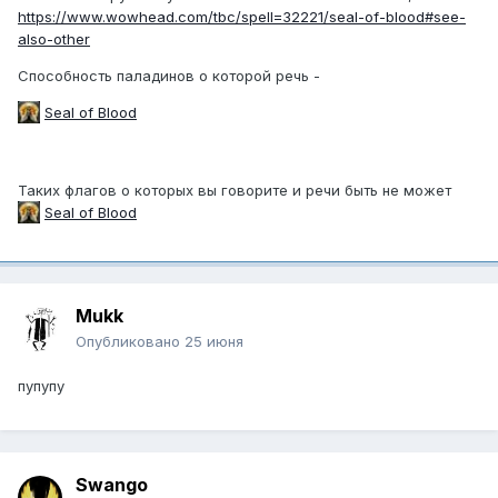
https://www.wowhead.com/tbc/spell=32221/seal-of-blood#see-
also-other
Способность паладинов о которой речь -
Seal of Blood
Таких флагов о которых вы говорите и речи быть не может
Seal of Blood
Mukk
Опубликовано
25 июня
пупупу
Swango