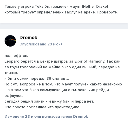
Также у игрока Teks был замечен маунт [Nether Drake]
который требует определённых заслуг на арене. Проверьте.
Dromok
Опубликовано
23 июня
лол, оффтоп.
Leopard берется в центре шатров за Elixir of Harmony. Так как
за годы голсований на мэйне было один лишний, передал на
твинка.
я бы и сумки передал 36 слотов....
Но суть вопроса не в том, что маунт получен как-то незаконно
- а в том что была коммуникация с гм. закончил рейд и
оффнулся.
сегодня решил зайти - и вижу бан. и перса нет.
Это просто последнее что происходило.
Изменено
23 июня
пользователем Dromok