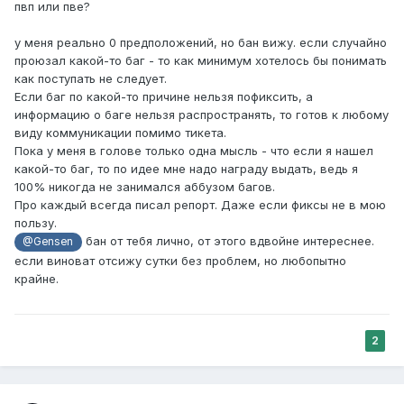
пвп или пве?
у меня реально 0 предположений, но бан вижу. если случайно
проюзал какой-то баг - то как минимум хотелось бы понимать
как поступать не следует.
Если баг по какой-то причине нельзя пофиксить, а
информацию о баге нельзя распространять, то готов к любому
виду коммуникации помимо тикета.
Пока у меня в голове только одна мысль - что если я нашел
какой-то баг, то по идее мне надо награду выдать, ведь я
100% никогда не занимался аббузом багов.
Про каждый всегда писал репорт. Даже если фиксы не в мою
пользу.
бан от тебя лично, от этого вдвойне интереснее.
@Gensen
если виноват отсижу сутки без проблем, но любопытно
крайне.
2