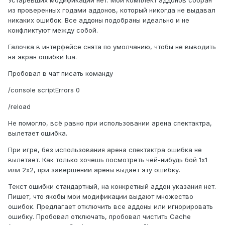
Устаревших модификаций нет. Мой комплект аддонов собран
из проверенных годами аддонов, который никогда не выдавал
никаких ошибок. Все аддоны подобраны идеально и не
конфликтуют между собой.
Галочка в интерфейсе снята по умолчанию, чтобы не выводить
на экран ошибки lua.
Пробовал в чат писать команду
/console scriptErrors 0
/reload
Не помогло, всё равно при использовании арена спектактра,
вылетает ошибка.
При игре, без использования арена спектактра ошибка не
вылетает. Как только хочешь посмотреть чей-нибудь бой 1х1
или 2х2, при завершении арены выдает эту ошибку.
Текст ошибки стандартный, на конкретный аддон указания нет.
Пишет, что якобы мои модификации выдают множество
ошибок. Предлагает отключить все аддоны или игнорировать
ошибку. Пробовал отключать, пробовал чистить Cache