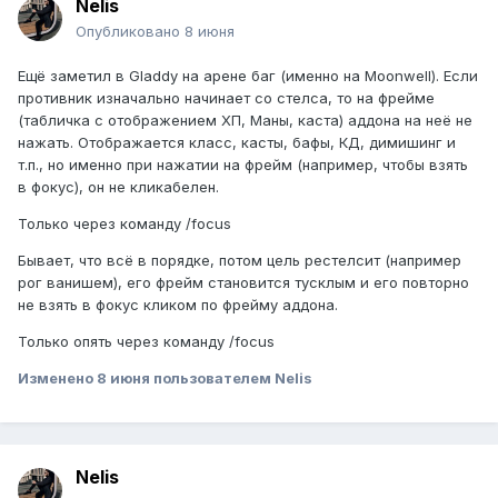
Nelis
Опубликовано
8 июня
Ещё заметил в Gladdy на арене баг (именно на Moonwell). Если
противник изначально начинает со стелса, то на фрейме
(табличка с отображением ХП, Маны, каста) аддона на неё не
нажать. Отображается класс, касты, бафы, КД, димишинг и
т.п., но именно при нажатии на фрейм (например, чтобы взять
в фокус), он не кликабелен.
Только через команду /focus
Бывает, что всё в порядке, потом цель рестелсит (например
рог ванишем), его фрейм становится тусклым и его повторно
не взять в фокус кликом по фрейму аддона.
Только опять через команду /focus
Изменено
8 июня
пользователем Nelis
Nelis