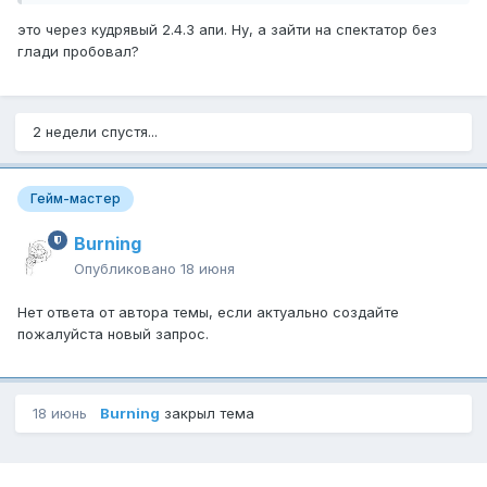
Бывает, что всё в порядке, потом цель рестелсит
это через кудрявый 2.4.3 апи. Ну, а зайти на спектатор без
(например рог ванишем), его фрейм становится тусклым
глади пробовал?
и его повторно не взять в фокус кликом по фрейму
аддона.
Только опять через команду /focus
2 недели спустя...
Гейм-мастер
Burning
Опубликовано
18 июня
Нет ответа от автора темы, если актуально создайте
пожалуйста новый запрос.
18 июнь
Burning
закрыл тема