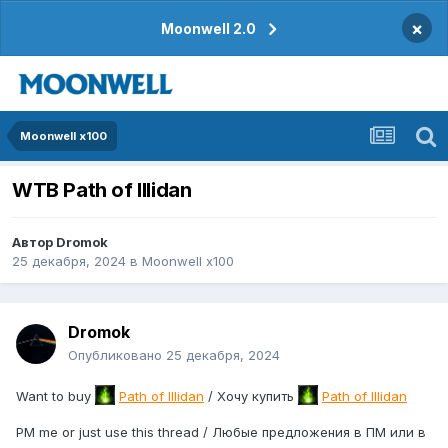
×
Moonwell 2.0
Moonwell x100
WTB Path of Illidan
Автор
Dromok
25 декабря, 2024
в
Moonwell x100
Dromok
Опубликовано
25 декабря, 2024
Want to buy
Path of Illidan
/ Хочу купить
Path of Illidan
PM me or just use this thread / Любые предложения в ПМ или в