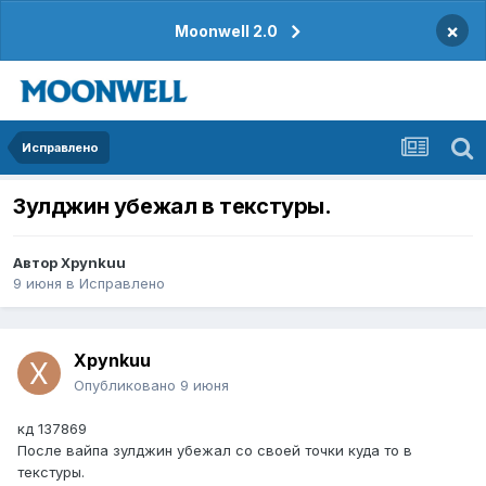
×
Moonwell 2.0
Исправлено
Зулджин убежал в текстуры.
Автор
Xpynkuu
9 июня
в
Исправлено
Xpynkuu
Опубликовано
9 июня
кд 137869
После вайпа зулджин убежал со своей точки куда то в
текстуры.