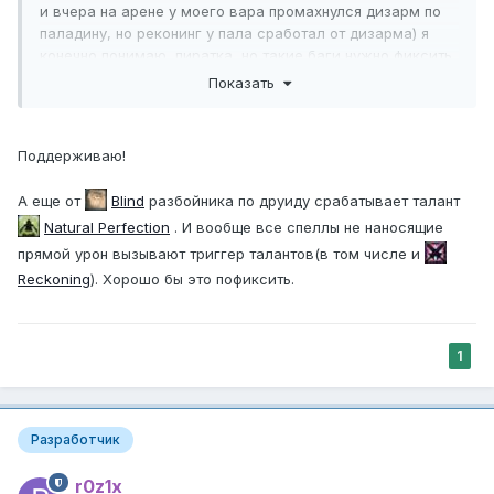
и вчера на арене у моего вара промахнулся дизарм по
паладину, но реконинг у пала сработал от дизарма) я
конечно понимаю, пиратка, но такие баги нужно фиксить
Показать
Поддерживаю!
А еще от
Blind
разбойника по друиду срабатывает талант
Natural Perfection
. И вообще все спеллы не наносящие
прямой урон вызывают триггер талантов(в том числе и
Reckoning
). Хорошо бы это пофиксить.
1
Разработчик
r0z1x