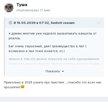
Туша
Опубликовано
17 мая
В 16.05.2026 в 07:32,
Sadistt
сказал:
я думаю многим уже надоело выхватывать ваншоты от
рпалов.
Баг очень серьезный, даёт преимущество в пвп (
возможно в пве тоже юзается, хз )
прикол в том что можно повесить на себя одновременно
!2! печати, на пол секунды. просто юзаешь вторую печать
в момент автоатаки. и вуаля. противник получает
Показать
двойной урон. а если сработал реконинг. то четверной
урон. а если у тебя еще шаман в команде с вф тотемом.
Прикольно в 2026 узнать про твистинг , спасибо что всех нас
то урон х8.
просвятил
это очень грустно и убивает интерес к игре. вчера
например я вышел на арену и с удара мне унесло 9к хп. я
одет фул пвп, ресайленс 435, 16840брони. и просто один
удар... я думаю многие устали от этого бага и поддержат