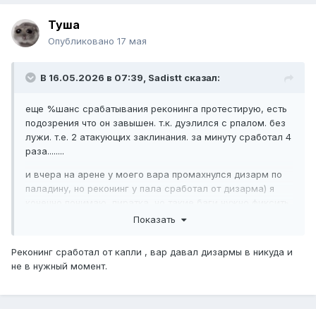
Туша
Опубликовано
17 мая
В 16.05.2026 в 07:39,
Sadistt
сказал:
еще %шанс срабатывания реконинга протестирую, есть
подозрения что он завышен. т.к. дуэлился с рпалом. без
лужи. т.е. 2 атакующих заклинания. за минуту сработал 4
раза........
и вчера на арене у моего вара промахнулся дизарм по
паладину, но реконинг у пала сработал от дизарма) я
конечно понимаю, пиратка, но такие баги нужно фиксить
Показать
Реконинг сработал от капли , вар давал дизармы в никуда и
не в нужный момент.