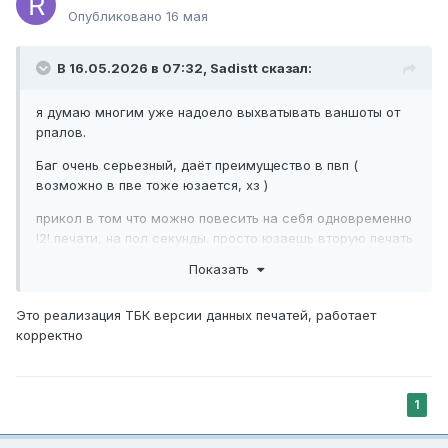
Опубликовано
16 мая
В 16.05.2026 в 07:32,
Sadistt
сказал:
я думаю многим уже надоело выхватывать ваншоты от
рпалов.
Баг очень серьезный, даёт преимущество в пвп (
возможно в пве тоже юзается, хз )
прикол в том что можно повесить на себя одновременно
!2! печати, на пол секунды. просто юзаешь вторую печать
в момент автоатаки. и вуаля. противник получает
Показать
двойной урон. а если сработал реконинг. то четверной
урон. а если у тебя еще шаман в команде с вф тотемом.
Это реализация ТБК версии данных печатей, работает
то урон х8.
корректно
это очень грустно и убивает интерес к игре. вчера
например я вышел на арену и с удара мне унесло 9к хп. я
одет фул пвп, ресайленс 435, 16840брони. и просто один
1
удар... я думаю многие устали от этого бага и поддержат
фикс