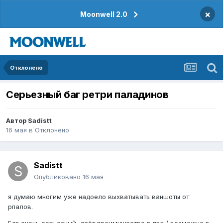
×
Moonwell 2.0
Отклонено
Серьезный баг ретри паладинов
Автор
Sadistt
16 мая
в
Отклонено
Sadistt
Опубликовано
16 мая
я думаю многим уже надоело выхватывать ваншоты от
рпалов.