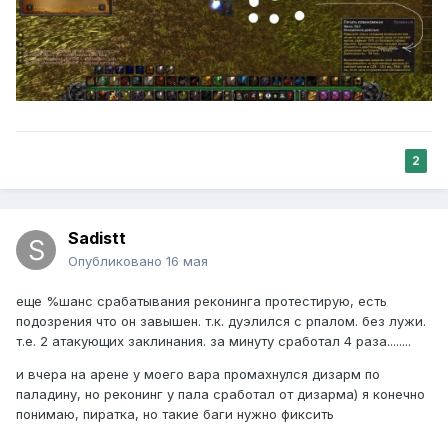
2
Sadistt
Опубликовано
16 мая
еще %шанс срабатывания реконинга протестирую, есть
подозрения что он завышен. т.к. дуэлился с рпалом. без лужи.
т.е. 2 атакующих заклинания. за минуту сработал 4 раза........
и вчера на арене у моего вара промахнулся дизарм по
паладину, но реконинг у пала сработал от дизарма) я конечно
понимаю, пиратка, но такие баги нужно фиксить