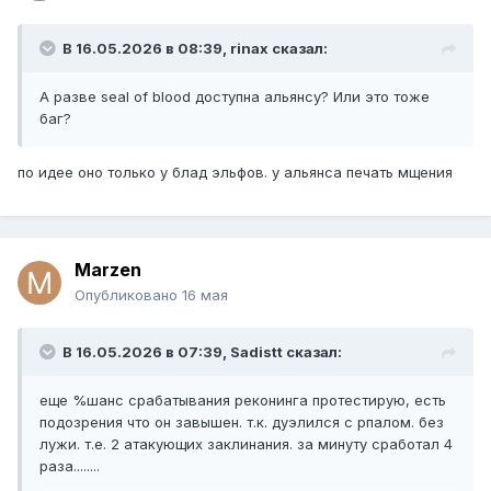
В 16.05.2026 в 08:39,
rinax
сказал:
А разве seal of blood доступна альянсу? Или это тоже
баг?
по идее оно только у блад эльфов. у альянса печать мщения
Marzen
Опубликовано
16 мая
В 16.05.2026 в 07:39,
Sadistt
сказал:
еще %шанс срабатывания реконинга протестирую, есть
подозрения что он завышен. т.к. дуэлился с рпалом. без
лужи. т.е. 2 атакующих заклинания. за минуту сработал 4
раза........