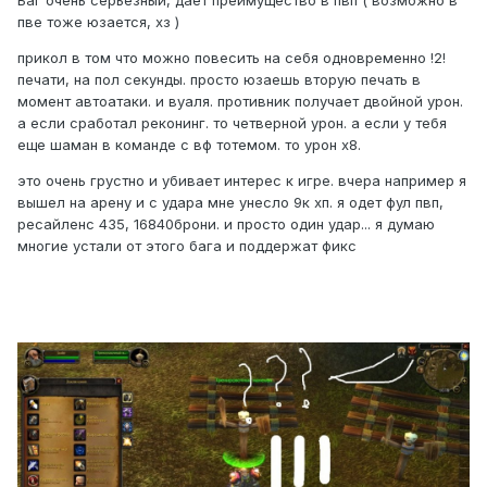
Баг очень серьезный, даёт преимущество в пвп ( возможно в
пве тоже юзается, хз )
прикол в том что можно повесить на себя одновременно !2!
печати, на пол секунды. просто юзаешь вторую печать в
момент автоатаки. и вуаля. противник получает двойной урон.
а если сработал реконинг. то четверной урон. а если у тебя
еще шаман в команде с вф тотемом. то урон х8.
это очень грустно и убивает интерес к игре. вчера например я
вышел на арену и с удара мне унесло 9к хп. я одет фул пвп,
ресайленс 435, 16840брони. и просто один удар... я думаю
многие устали от этого бага и поддержат фикс