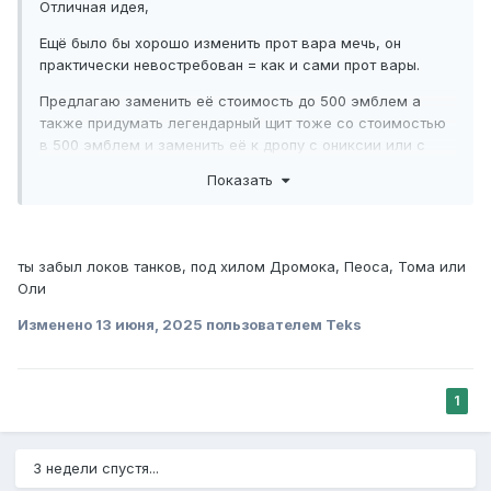
Отличная идея,
Ещё было бы хорошо изменить прот вара мечь, он
практически невостребован = как и сами прот вары.
Предлагаю заменить её стоимость до 500 эмблем а
также придумать легендарный щит тоже со стоимостью
в 500 эмблем и заменить её к дропу с ониксии или с
магги. Может хоть так получится вернуть прот варов в
Показать
игру, а то танчат лишь фералы и в редких случаях палы
ты забыл локов танков, под хилом Дромока, Пеоса, Тома или
Оли
Изменено
13 июня, 2025
пользователем Teks
1
3 недели спустя...