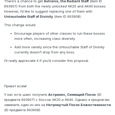
There’s a chance to get
Astranis, the Radiant Staff
(item ID
693907) from both the newly unlocked AK20 and AK40 bosses.
However, I’d like to suggest replacing one of them with
Untouchable Staff of Divinity
(item ID 693908).
This change would:
Encourage players of other classes to run these bosses
more often, increasing class diversity.
Add more variety since the Untouchable Staff of Divinity
currently doesn’t drop from any boss.
I’d really appreciate it if you’d consider this proposal.
Привет всем!
У нас есть шанс получить
Астранис, Сияющий Посох
(ID
предмета 693907) с боссов AK20 и AK40. Однако я предлагаю
заменить один из них на
Нетронутый Посох Божественности
(ID предмета 693908).