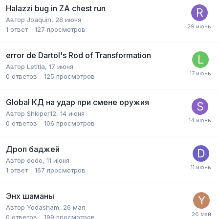
Halazzi bug in ZA chest run
Автор
Joaquin
,
28 июня
1
ответ
127
просмотров
error de Dartol's Rod of Transformation
Автор
Letltla
,
17 июня
0
ответов
125
просмотров
Global КД на удар при смене оружия
Автор
Shkiper12
,
14 июня
0
ответов
106
просмотров
Дроп баджей
Автор
dodo
,
11 июня
1
ответ
167
просмотров
Энх шаманы
Автор
Yodasham
,
26 мая
0
ответов
199
просмотров