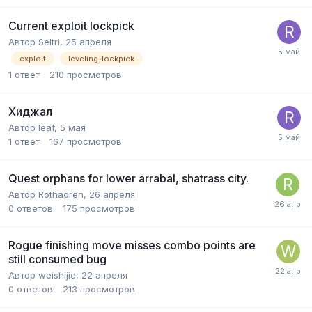
Current exploit lockpick
Автор
Seltri
,
25 апреля
exploit
leveling-lockpick
1
ответ
210
просмотров
Хиджал
Автор
leaf
,
5 мая
1
ответ
167
просмотров
Quest orphans for lower arrabal, shatrass city.
Автор
Rothadren
,
26 апреля
0
ответов
175
просмотров
Rogue finishing move misses combo points are
still consumed bug
Автор
weishijie
,
22 апреля
0
ответов
213
просмотров