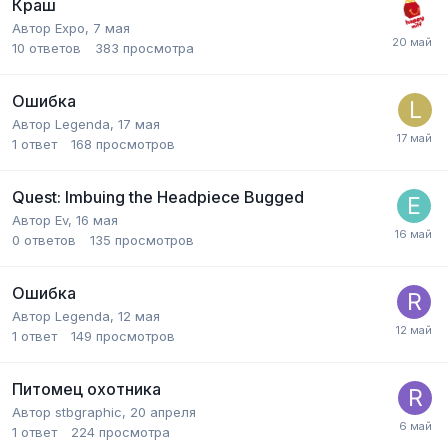
Краш
Автор
Expo
,
7 мая
10
ответов
383
просмотра
Ошибка
Автор
Legenda
,
17 мая
1
ответ
168
просмотров
Quest: Imbuing the Headpiece Bugged
Автор
Ev
,
16 мая
0
ответов
135
просмотров
Ошибка
Автор
Legenda
,
12 мая
1
ответ
149
просмотров
Питомец охотника
Автор
stbgraphic
,
20 апреля
1
ответ
224
просмотра