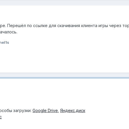
е. Перешёл по ссылке для скачивания клиента игры через тор
началось.
nel1s
особы загрузки:
Google Drive
,
Яндекс.диск
c