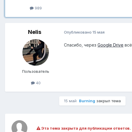
989
Nelis
Опубликовано
15 мая
Спасибо, через
Google Drive
всё
Пользователь
40
15 май
Burning
закрыл тема
Эта тема закрыта для публикации ответов.