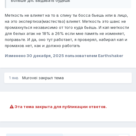
Больше дпс выдавать будешь
Меткость не влияет на то в спину ты босса бьешь или в лицо,
на это экспертиза(мастество) влияет. Меткость это шанс не
промахнуться независимо от того куда бьёшь. И кап меткости
для белых атак не 18% а 26% если мне память не изменяет,
поправьте. И да, оно тут работает, я проверял, набирал кап и
промахов нет, как и должно работать
Изменено
30 декабря, 2025
пользователем Earthshaker
1 янв
Murovei
закрыл тема
Эта тема закрыта для публикации ответов.