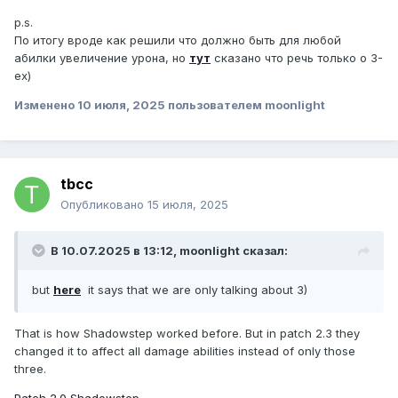
p.s.
По итогу вроде как решили что должно быть для любой
абилки увеличение урона, но
тут
сказано что речь только о 3-
ех)
Изменено
10 июля, 2025
пользователем moonlight
tbcc
Опубликовано
15 июля, 2025
В 10.07.2025 в 13:12,
moonlight
сказал:
but
here
it says that we are only talking about 3)
That is how Shadowstep worked before. But in patch 2.3 they
changed it to affect all damage abilities instead of only those
three.