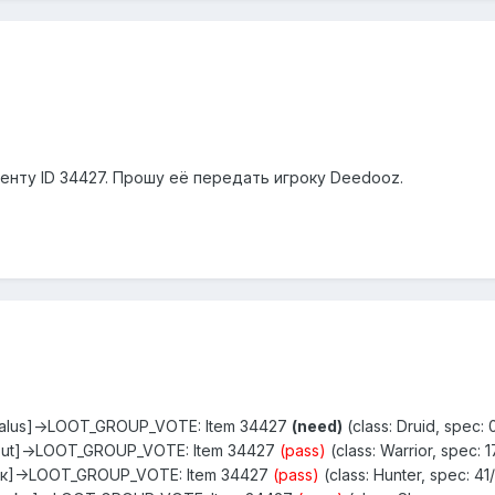
 ленту ID 34427. Прошу её передать игроку Deedooz.
eralus]->LOOT_GROUP_VOTE: Item 34427
(need)
(class: Druid, spec: 
sput]->LOOT_GROUP_VOTE: Item 34427
(pass)
(class: Warrior, spec: 
икк]->LOOT_GROUP_VOTE: Item 34427
(pass)
(class: Hunter, spec: 41