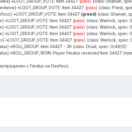
ilawka]->LOOT_GROUP_VOTE: Item 34427
(pass)
(class: Shaman, spec
Lovedwow]->LOOT_GROUP_VOTE: Item 34427
(pass)
(class: Priest, sp
eefooz]->LOOT_GROUP_VOTE: Item 34427
(greed)
(class: Shaman, s
rox]->LOOT_GROUP_VOTE: Item 34427
(pass)
(class: Warlock, spec: 
rox]->LOOT_GROUP_VOTE: Item 34427
(pass)
(class: Warlock, spec: 
rox]->LOOT_GROUP_VOTE: Item 34427
(pass)
(class: Warlock, spec: 
rox]->LOOT_GROUP_VOTE: Item 34427
(pass)
(class: Warlock, spec: 
lus]->ROLL_GROUP: item 34427 - 36 (class: Druid, spec: 0/49/12)
alus]->ROLL_GROUP_WON: Player Feralus received Item 34427 (need)
спределен с Feralus на Deefooz.