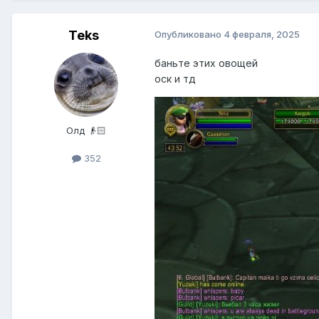
Teks
Опубликовано
4 февраля, 2025
баньте этих овощей
оск и тд
Олд 👴🏻
352