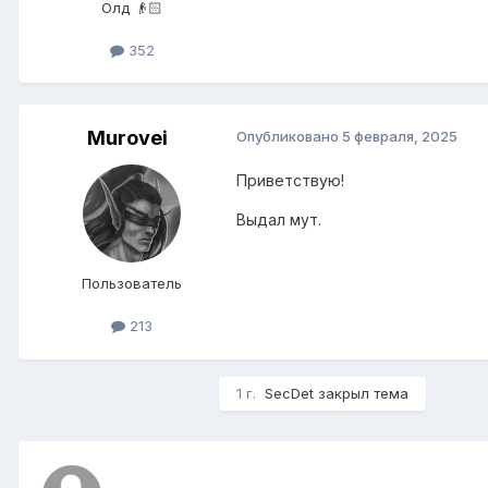
Олд 👴🏻
352
Murovei
Опубликовано
5 февраля, 2025
Приветствую!
Выдал мут.
Пользователь
213
1 г.
SecDet
закрыл тема