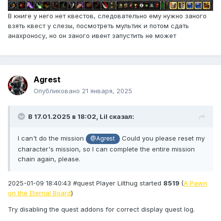
В книге у него нет квестов, следовательно ему нужно заного
взять квест у слезы, посмотреть мультик и потом сдать
анахроносу, но он заного ивент запустить не может
Agrest
Опубликовано
21 января, 2025
В 17.01.2025 в 18:02,
Lil
сказал:
I can't do the mission
Could you please reset my
@Agrest
character's mission, so I can complete the entire mission
chain again, please.
2025-01-09 18:40:43 #quest Player Lilthug started
8519
(
A Pawn
on the Eternal Board
)
Try disabling the quest addons for correct display quest log.