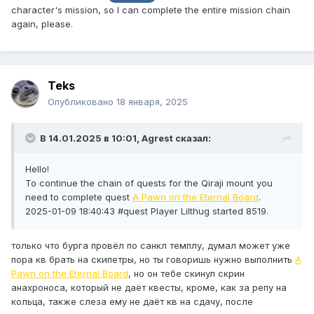
character's mission, so I can complete the entire mission chain
again, please.
Teks
Опубликовано
18 января, 2025
В 14.01.2025 в 10:01,
Agrest
сказал:
Hello!
To continue the chain of quests for the Qiraji mount you
need to complete quest
A Pawn on the Eternal Board
.
2025-01-09 18:40:43 #quest Player Lilthug started 8519.
только что бурга провёл по санкл темплу, думал может уже
пора кв брать на скипетры, но ты говоришь нужно выполнить
A
Pawn on the Eternal Board
, но он тебе скинул скрин
анахроноса, который не даёт квесты, кроме, как за репу на
кольца, также слеза ему не даёт кв на сдачу, после