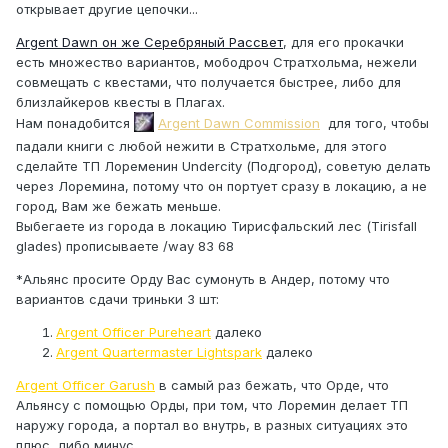
открывает другие цепочки...
Argent Dawn он же Серебряный Рассвет
, для его прокачки
есть множество вариантов, мободроч Стратхольма, нежели
совмещать с квестами, что получается быстрее, либо для
близлайкеров квесты в Плагах.
Нам понадобится
Argent Dawn Commission
для того, чтобы
падали книги с любой нежити в Стратхольме, для этого
сделайте ТП Лоременин Undercity (Подгород), советую делать
через Лоремина, потому что он портует сразу в локацию, а не
город, Вам же бежать меньше.
Выбегаете из города в локацию Тирисфальский лес (Tirisfall
glades) прописываете /way 83 68
*Альянс просите Орду Вас сумонуть в Андер, потому что
вариантов сдачи триньки 3 шт:
Argent Officer Pureheart
далеко
Argent Quartermaster Lightspark
далеко
Argent Officer Garush
в самый раз бежать, что Орде, что
Альянсу с помощью Орды, при том, что Лоремин делает ТП
наружу города, а портал во внутрь, в разных ситуациях это
плюс, либо минус...