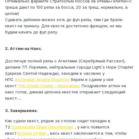
Оптимально фармите Стратхольм боссов кв итемы+элитки+с
треша дают по 100 репы за босса, 20 за треш, нормально, в
целом)
Сдавать дейлики можно хоть до фул репы, там где брали
квест на триньку. Для квеста достаточно френдли, но мы
будем качать до фул репу.
2. Аттюн на Накс.
Достигнув полной репы с Агентами (Серебряный Рассвет),
делаем ТП Лоремин, нейтральные города Light`s Hope Chapter
(Церков Святой Надежды), заходим в часовню у
НПС
Archmage Angela Dosantos
берем и сдаем у неё
квест
The Dread Citadel - Naxxramas
. Поздравляю аттюн на
накс готов, данная цепочка квестов открывает следующий
квест:....
3. Завершение.
Как сдали квест, рядом за столом сидит паладин в
Т2
Commander Eligor Dawnbringer
, у него появится
квест
Echoes of War
, весь квест заключается в том, чтобы