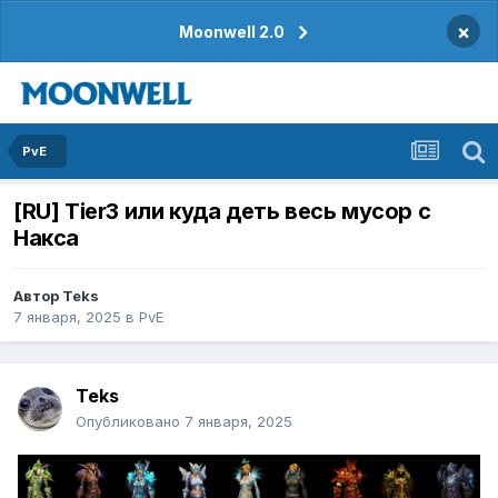
×
Moonwell 2.0
PvE
[RU] Tier3 или куда деть весь мусор с
Накса
Автор
Teks
7 января, 2025
в
PvE
Teks
Опубликовано
7 января, 2025