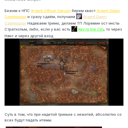
Бежим к НПС
Argent Officer Garush
берем квест
Argent Dawn
Commission
и сразу сдаём, получаем
Argent Dawn
Commission
Надеваем триню, делаем ТП Лоремин ост инсты
Стратхольм, либо, если у вас есть
Key to the City
, то через
Накс и через другой вход
Суть в том, что при надетой триньке с нежитей, абсолютно со
всех будут падать итемы: