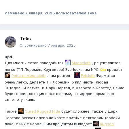
Изменено
7 января, 2025
пользователем Teks
Teks
Опубликовано
7 января, 2025
upd.
Для многих сетов понадобится
Mooncloth
, рецепт учится
легко (ТП Лоремин, Круговзор) Everlook, там NPC
Qia
продаёт
Pattern: Mooncloth
, там реагент
Felcloth
Фармится
очень легко, делаете ТП Лоремин 5 ппл инсты, любая
Цитадель и летите в Дарк Портал, в Азероте в Бластед Лендс
будет слева локация с элитниками, с гвардов нормально
сыпет эту ткань.
Также
Cured Rugged Hide
будет сложнее, также у Дарк
Портала бегают слева на карте элитные фелгварды (собаки
лока) с них с небольшим процентом выпадает
Rugged