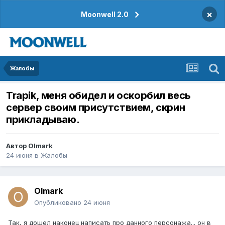
×
Moonwell 2.0
Жалобы
Trapik, меня обидел и оскорбил весь
сервер своим присутствием, скрин
прикладываю.
Автор
Olmark
24 июня
в
Жалобы
Olmark
Опубликовано
24 июня
Так, я дошел наконец написать про данного персонажа... он в