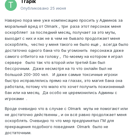
Trapik
Опубликовано
25 июня
Наверно пора мне уже компенсацию просить у Админов за
моральный вред от Olmark , три раза этот персонаж меня
оскорбляет за последний месяц, получает за это муты,
выходит с них и как не в чем не бывало продолжает меня
оскорблять, честно у меня такого не было ещё , всегда было
достаточно одного бана что бы угомонить персонажа даже
самого отбитого на голову , По-моему на котором я играл
сервере было так что второй или третий Бан был
бессрочным. Даже несмотря на то что онлайн был не
большой 200-300 чел. И даже самые токсичные игроки
быстро исправлялись прямо на глазах, это магия бана она
работала, потому что мало кто хочет получить пожизненный
бан или на месяц. Да особо не церемонились Админы с
игроками .
Вроде очевидно что в случае с Olmark муты не помогают или
не достаточно действенны , и он всё равно продолжает меня
оскорблять. Очевидно то что мер предпринятых ГМ для
прекращения подобного поведения Olmark было не
достаточным.