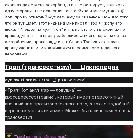
скринах даже меня оскорбил, а вы не реагирует, только в
одну сторону! Я не оскорблял его сейчас и мне мут дают)))
лол, прошу ответный мут дать ему за скзанное. Помимо того
что он тут шлет, этот индивид мне писал чтоб я "жопу его
нюхал" "пошел на хуй" "гей" и т п. но этого он в скринах не
прикладывает. + я прошу заблокировать его персонажа, за
оскорбление, пропаганду и т п. Слово Трапик что значит,
прошу удалить или как минимум переименовать данного
персонажа.
Трап (трансвестизм) — Циклопедия
cyclowiki.org
›
wiki/Трап_(трансвестизм)
«Трап» (от англ. trap — ловушка) —
кроссдрессер(трапик), который имеет стереотипный
внешний вид противоположного пола, а также подобный
персонаж манги или аниме. Может быть синонимом слова
трансвестит.