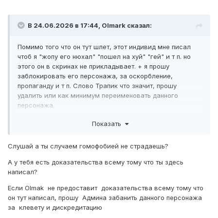
В 24.06.2026 в 17:44,
Olmark
сказал:
Помимо того что он тут шлет, этот индивид мне писал
чтоб я "жопу его нюхал" "пошел на хуй" "гей" и т п. но
этого он в скринах не прикладывает. + я прошу
заблокировать его персонажа, за оскорбление,
пропаганду и т п. Слово Трапик что значит, прошу
удалить или как минимум переименовать данного
персонажа.
Показать
Слушай а ты случаем гомофобией не страдаешь?
А у тебя есть доказательства всему тому что ты здесь
написал?
Если Olmak не предоставит доказательства всему тому что
он тут написал, прошу Админа забанить данного персонажа
за клевету и дискредитацию