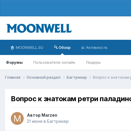
🏠 MOONWELL.SU
🔍 Обзор
📊 Активность
Форумы
Пользователи онлайн
Лидеры
Главная
Основной раздел
Багтрекер
Вопрос к знатокам
Вопрос к знатокам ретри паладин
Автор
Marzen
21 июня
в
Багтрекер