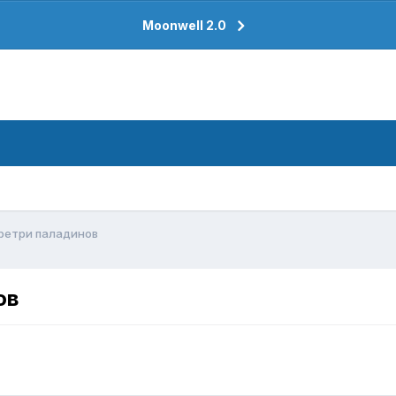
Moonwell 2.0
 ретри паладинов
ов