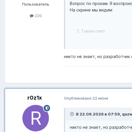
Вопрос по прокам. Я воспрои
Пользователь
На скрине мы видим:
220
1 мили свип
прок сил оф комманд
прок сил оф блуд(от ми
прок сил оф блуд (наве
никто не знает, но разработчи
прок сил оф блуд. А тут 
почему 3 прока ?
r0z1x
Опубликовано
22 июня
В 22.06.2026 в 07:59,
qaz
никто не знает, но разработ