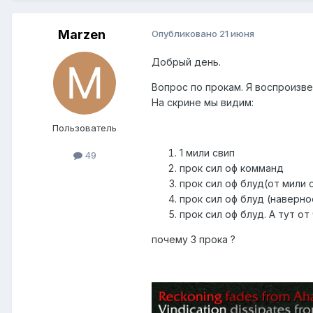
Marzen
Опубликовано
21 июня
Добрый день.
Вопрос по прокам. Я воспроизв
На скрине мы видим:
Пользователь
1 мили свип
49
прок сил оф комманд
прок сил оф блуд(от мили 
прок сил оф блуд (наверно
прок сил оф блуд. А тут от 
почему 3 прока ?