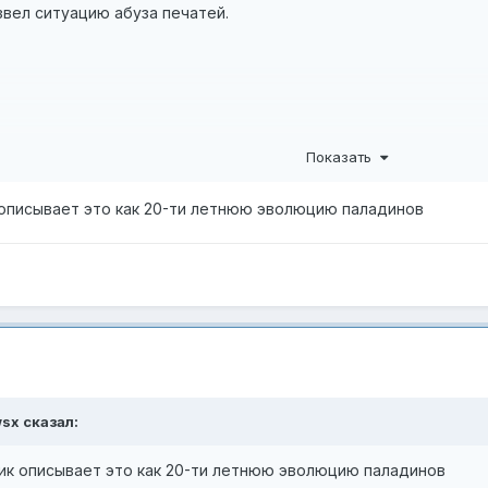
звел ситуацию абуза печатей.
Показать
ли свипа)
рное от прока сил оф комманд).Так должно быть ?
к описывает это как 20-ти летнюю эволюцию паладинов
от чего ?
wsx
сказал:
чик описывает это как 20-ти летнюю эволюцию паладинов