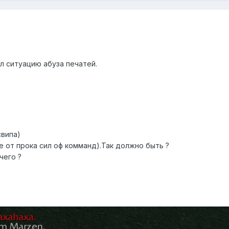
ел ситуацию абуза печатей.
свипа)
е от прока сил оф комманд).Так должно быть ?
чего ?