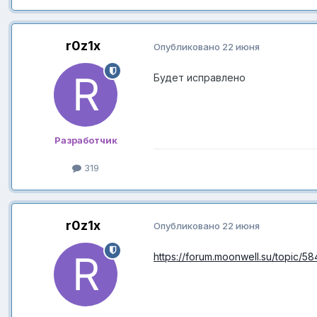
r0z1x
Опубликовано
22 июня
Будет исправлено
Разработчик
319
r0z1x
Опубликовано
22 июня
https://forum.moonwell.su/topic