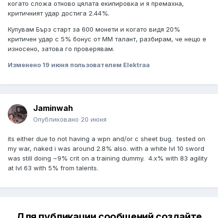
когато сложа отново цялата екипировка и я премахна,
критичният удар достига 2.44%.
Купувам Бърз старт за 600 монети и когато видя 20%
критичен удар с 5% бонус от MM талант, разбирам, че нещо е
износено, затова го проверявам.
Изменено
19 июня
пользователем Elektraa
Jaminwah
Опубликовано
20 июня
its either due to not having a wpn and/or c sheet bug. tested on
my war, naked i was around 2.8% also. with a white lvl 10 sword
was still doing ~9% crit on a training dummy. 4.x% with 83 agility
at lvl 63 with 5% from talents.
Для публикации сообщений создайте