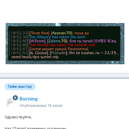
Гейм-мастер
Burning
Опубликовано
14 июня
Здравствуйте,
Чат [Zalom] временно ограничен.