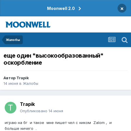
×
Moonwell 2.0
Жалобы
еще один "высокообразованный"
оскорбление
Автор
Trapik
14 июня
в
Жалобы
Trapik
Опубликовано
14 июня
играю на бг и такое мне пишет чел с ником Zalom , и
больше ничего .