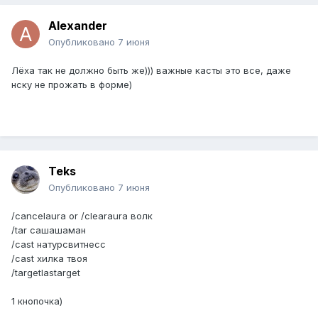
Alexander
Опубликовано
7 июня
Лёха так не должно быть же))) важные касты это все, даже
нску не прожать в форме)
Teks
Опубликовано
7 июня
/cancelaura or /clearaura волк
/tar сашашаман
/cast натурсвитнесс
/cast хилка твоя
/targetlastarget
1 кнопочка)