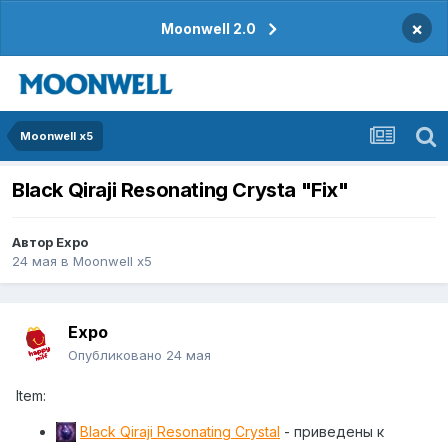
×
Moonwell 2.0
Moonwell x5
Black Qiraji Resonating Crysta "Fix"
Автор
Expo
24 мая
в
Moonwell x5
Expo
Опубликовано
24 мая
Item:
Black Qiraji Resonating Crystal
- приведены к