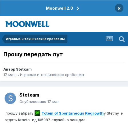
×
Moonwell 2.0
Игровые и технические проблемы
Прошу передать лут
Автор
Stetxam
17 мая
в
Игровые и технические проблемы
Stetxam
Опубликовано
17 мая
прошу забрать
Totem of Spontaneous Regrowth
у Stetmy и
отдать Kraeta ид:105087 случайно занидил