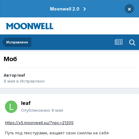
×
Moonwell 2.0
Исправлено
Моб
Автор
leaf
8 мая
в
Исправлено
leaf
Опубликовано
8 мая
https://x5.moonwell.su/?npc=21205
Путь под текстурами, вещает свои скиллы на себя