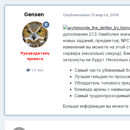
Gensen
Опубликовано
31 марта, 2019
дополнение 2.1.3. Наиболее зн
новых заданий, предметов, NPC
изменений вы можете на этой с
сервера (несколько секунд). В
Руководитель
проекта
затронуты не будут. Несколько
Самый часто убиваемый бо
1.3 тыс
Лучшая гильдия по прохожд
Обладатель топового предм
Команда арены с наивысшим
Самый труднопроходимый б
Больше информации вы можете 