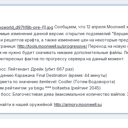
Сообщаем, что 12 апреля Moonwell 
ачимые изменения данной версии: открытие подземелий "Верши
 и рецептов крафта, а также изменение цен на некоторые пр
транице:
http://tools.moonwell.su/progressive/
Переход на новую 
ам не нужно будет скачивать никакие дополнительные файлы. 
 интересных фактов по прогрессу сервера на данный момент:
сс: Лейтенант Дрейк (убит 667 раз)
ению Каражана: Final Destination (время: 44 минуты)
ета по значению itemlevel: Cooller (Тотем Водоворота)
 рейтингом: ya begu *** boltaetsa (рейтинг 2045)
осс: Благочестивая дева (максимальное количество вайпов: 3
найти в нашей оружейной:
http://armory.moonwell.su