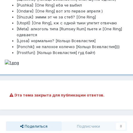
[Pushka]: [One Ring] еба че выбил
[Ondare]: [One Ring] вот это первое апреля )
[Shuzuk]: эммм эт че за стеб? [One Ring]
[Utopll]: [One Ring], кж с одной тыки улетит отвечаю
[Meta]: алкоголь типа [Rumsey Rum] пьете и [One Ring]
одевается
[Ljosa]: нормально? [Кольцо Всевластия]
[Ponchik]: не палохое колечко [Кольцо Всевластия])))
[Frostfun]: [Кольцо Всевластия] гуд байт)
Эта тема закрыта для публикации ответов.
Поделиться
Подписчики
0