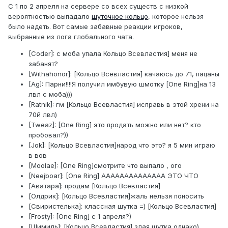
С 1 по 2 апреля на сервере со всех существ с низкой
вероятностью выпадало
шуточное кольцо
, которое нельзя
было надеть. Вот самые забавные реакции игроков,
выбранные из лога глобального чата.
[Coder]: с моба упала Кольцо Всевластия] меня не
забанят?
[Withahonor]: [Кольцо Всевластия] качаюсь до 71, пацаны
[Ag]: Парни!!!!Я получил имбувую шмотку [One Ring]на 13
лвл с моба)))
[Ratnik]: гм [Кольцо Всевластия] исправь в этой хрени на
70й лвл)
[Tweaz]: [One Ring] это продать можно или нет? кто
пробовал?))
[Jok]: [Кольцо Всевластия]народ что это? я 5 мин играю
в вов
[Moolae]: [One Ring]смотрите что выпало , ого
[Neejboar]: [One Ring] АААААААААААААА ЭТО ЧТО
[Аватара]: продам [Кольцо Всевластия]
[Олдрик]: [Кольцо Всевластия]жаль нельзя поносить
[Свиристелька]: классная шутка =) [Кольцо Всевластия]
[Frosty]: [One Ring] с 1 апреля?)
[Щимиль]: [Кольцо Всевластия] злая шутка однако)