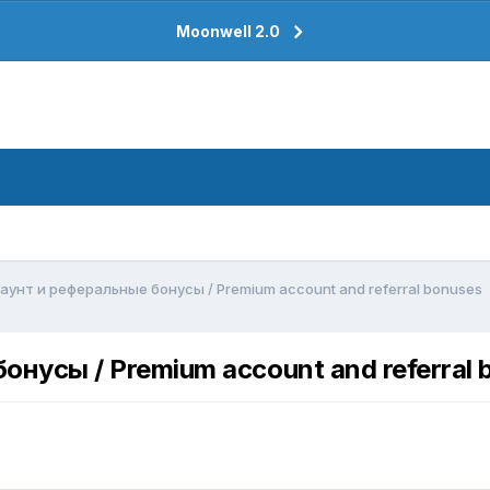
Moonwell 2.0
унт и реферальные бонусы / Premium account and referral bonuses
нусы / Premium account and referral 