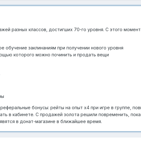
ажей разных классов, достигших 70-го уровня. С этого момен
е обучение заклинаниям при получении нового уровня
мощью которого можно починить и продать вещи
у
ны
реферальные бонусы: рейты на опыт х4 при игре в группе, по
ать в кабинете. С продажей золота решили повременить, пок
оявятся в донат-магазине в ближайшее время.