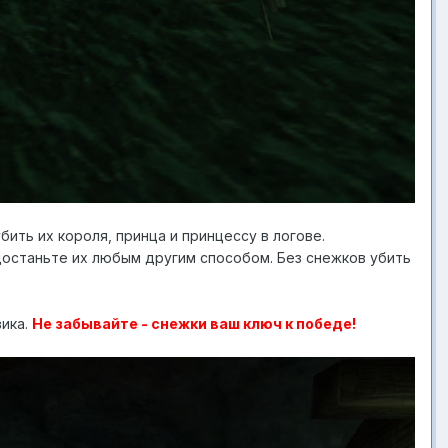
бить их короля, принца и принцессу в логове.
достаньте их любым другим способом. Без снежков убить
вика.
Не забывайте - снежки ваш ключ к победе!