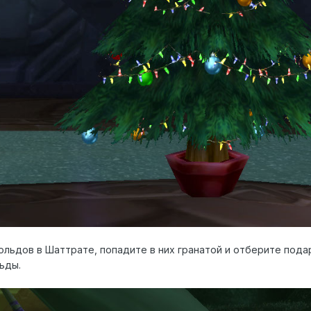
льдов в Шаттрате, попадите в них гранатой и отберите подар
ьды.