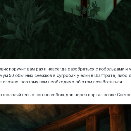
вик поручит вам раз и навсегда разобраться с кобольдами и у
мум 50 обычных снежков в сугробах у елки в Шаттрате, либо 
е сложно, поэтому вам необходимо об этом позаботиться.
 отправляйтесь в логово кобольдов через портал возле Снего