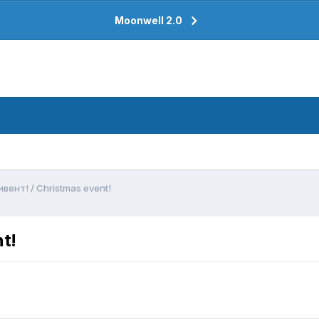
Moonwell 2.0
вент! / Christmas event!
t!