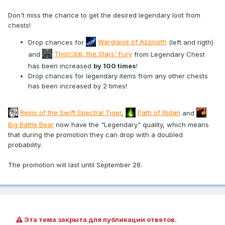
Don't miss the chance to get the desired legendary loot from
chests!
Drop chances for
Warglaive of Azzinoth
(left and rigth)
and
Thori'dal, the Stars' Fury
from Legendary Chest
has been increased
by 100 times
!
Drop chances for legendary items from any other chests
has been increased by 2 times!
Reins of the Swift Spectral Tiger
,
Path of Illidan
and
Big Battle Bear
now have the "Legendary" quality, which means
that during the promotion they can drop with a doubled
probability.
The promotion will last until September 28.
Эта тема закрыта для публикации ответов.