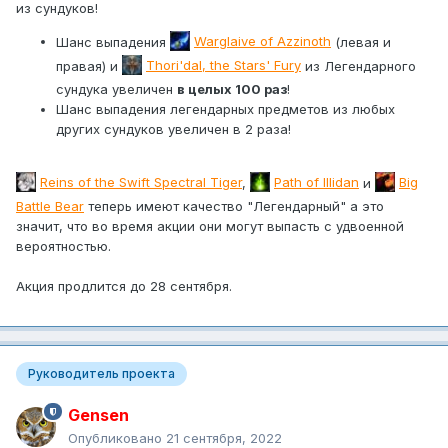
из сундуков!
Шанс выпадения
Warglaive of Azzinoth
(левая и
правая) и
Thori'dal, the Stars' Fury
из Легендарного
сундука увеличен
в целых 100 раз
!
Шанс выпадения легендарных предметов из любых
других сундуков увеличен в 2 раза!
Reins of the Swift Spectral Tiger
,
Path of Illidan
и
Big
Battle Bear
теперь имеют качество "Легендарный" а это
значит, что во время акции они могут выпасть с удвоенной
вероятностью.
Акция продлится до 28 сентября.
Руководитель проекта
Gensen
Опубликовано
21 сентября, 2022