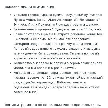
Наиболее значимые изменения:
У Гритены теперь можно купить 1 случайный сундук за 5
Лунных монет. Вы получите Антикварный, Легендарный,
Эпический или Призрачный сундук с равным шансом.
Гритена теперь продает 1 Лунную монету за 40 баджей.
Возле почтового ящика в Шаттрате добавлен новый NPC
- Эллиел. С ее помощью вы можете передавать
Corrupted Badge of Justice и Epic Key своим твинкам.
Почтовый адрес вашего текущего аккаунта и аккаунта
твинка должны быть одинаковыми. Сменить почтовый
адрес можно в личном кабинете на сайте.
Количество выпадаемых баджей в героических рейдах
увеличено в 3 раза и в 5 раз в Sunwell.
Когда Благословение неприкосновенности активно,
паладин восполняет 2% от максимальной маны каждый
раз, когда блокирует удар. Работает только в
подземельях и рейдах. Теперь паладины-танки станут
полезнее в PvE.
Полную информацию об обновлении можно прочитать
здесь
.