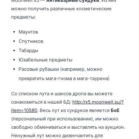
Moonwell x5 —
Антикварные сундуки
. Из них
можно получить различные косметические
предметы:
Маунтов
Спутников
Табарды
Юзабельные предметы
Расовые рубашки (например, можно
превратить мага-гнома в мага-таурена)
Со списком лута и шансов дропа вы можете
ознакомиться в нашей БД:
http://x5.moonwell.su/?
item=10580
. Весь лут из сундуков является
БоЕ
(персональный при использовании), им можно
свободно обмениваться и выставлять на аукцион.
Ненужный лут можно дизенчантить для