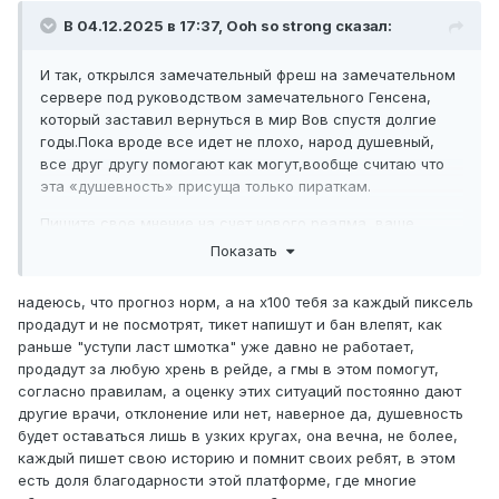
В 04.12.2025 в 17:37,
Ooh so strong
сказал:
И так, открылся замечательный фреш на замечательном
сервере под руководством замечательного Генсена,
который заставил вернуться в мир Вов спустя долгие
годы.Пока вроде все идет не плохо, народ душевный,
все друг другу помогают как могут,вообще считаю что
эта «душевность» присуща только пираткам.
Пишите свое мнение на счет нового реалма, ваше
впечетление со старта и дальнейшие теории, прогнозы,
Показать
ваше виденные на счет сервера и его будущего
надеюсь, что прогноз норм, а на х100 тебя за каждый пиксель
А так же хотелось бы выслушать мнение на счет тех, кто
продадут и не посмотрят, тикет напишут и бан влепят, как
пвешит на х100 - считается ли это отклонением по
раньше "уступи ласт шмотка" уже давно не работает,
здоровью? Или тех, кто играет 2с с друидами - они тоже
продадут за любую хрень в рейде, а гмы в этом помогут,
«особенные»?
согласно правилам, а оценку этих ситуаций постоянно дают
другие врачи, отклонение или нет, наверное да, душевность
будет оставаться лишь в узких кругах, она вечна, не более,
каждый пишет свою историю и помнит своих ребят, в этом
есть доля благодарности этой платформе, где многие