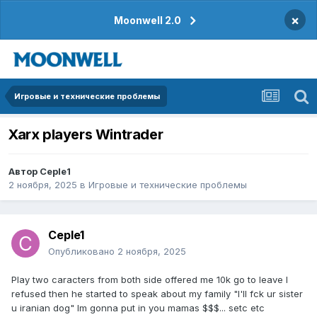
×
Moonwell 2.0
Игровые и технические проблемы
Xarx players Wintrader
Автор
Ceple1
2 ноября, 2025
в
Игровые и технические проблемы
Ceple1
Опубликовано
2 ноября, 2025
Play two caracters from both side offered me 10k go to leave I
refused then he started to speak about my family "I'll fck ur sister
u iranian dog" Im gonna put in you mamas $$$... setc etc