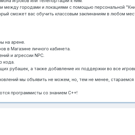
мона игроков или телепортации к ним.
и между городами и локациями с помощью персональной "Кни
рый сможет вас обучить классовым заклинаниям в любом мест
ы на арене.
ов в Магазине личного кабинета.
ний и агрессии NPC.
о кода.
их рубашек, а также добавление их поддержки во все игров
новлений мы объявить не можем, но, тем не менее, стараемся
ются программисты со знанием С++!