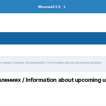
Moonwell 2.0
 предстоящих обновлениях / Information about upcoming updates
ниях / Information about upcoming 