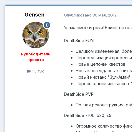
Gensen
Опубликовано
30 мая, 2012
Уважаемые игроки! Близится гр
DeathSide FUN:
Целиком измененная, боле
Руководитель
Перереализация професси
проекта
Новые цепочки квестов.
Новые легендарные свитки
1.3 тыс
Новый инстанс "Зул-Аман".
Пересоздание инстансов "
DeathSide PVP:
Полная реконструкция, ра
DeathSide x100, x30, x5:
Огромное количество фикс