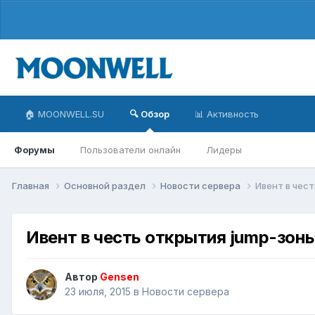
🏠 MOONWELL.SU
🔍 Обзор
📊 Активность
Форумы
Пользователи онлайн
Лидеры
Главная
Основной раздел
Новости сервера
Ивент в чест
Ивент в честь открытия jump-зоны
Автор
Gensen
23 июля, 2015
в
Новости сервера