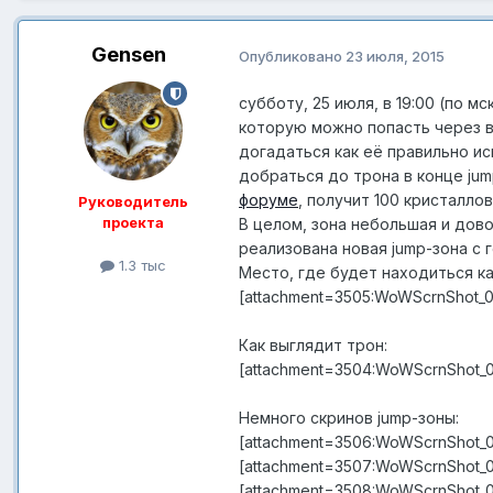
Gensen
Опубликовано
23 июля, 2015
субботу, 25 июля, в 19:00 (по м
которую можно попасть через в
догадаться как её правильно и
добраться до трона в конце ju
форуме
, получит 100 кристаллов
Руководитель
проекта
В целом, зона небольшая и дов
реализована новая jump-зона с
1.3 тыс
Место, где будет находиться ка
[attachment=3505:WoWScrnShot_0
Как выглядит трон:
[attachment=3504:WoWScrnShot_07
Немного скринов jump-зоны:
[attachment=3506:WoWScrnShot_0
[attachment=3507:WoWScrnShot_0
[attachment=3508:WoWScrnShot_0