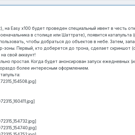
ск), на Easy x100 будет проведен специальный ивент в честь от
оеначальника в столице или Шаттрате), появится катапульта 
спользовать, чтобы добраться до объектов в небе. Затем, зап
mp-зоны. Первый, кто доберется до трона, сделает скриншот 
 на свой аккаунт!
ольно простая. Когда будет анонсирован запуск ежедневных (и
 гораздо более интересным оформлением.
тапульта:
72315_154508.jpg]
2315_160411.jpg]
72315_154732.jpg]
72315_154740.jpg]
72315_154752.jpg]