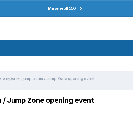
Moonwell 2.0
ь открытия jump-зоны / Jump Zone opening event
 / Jump Zone opening event