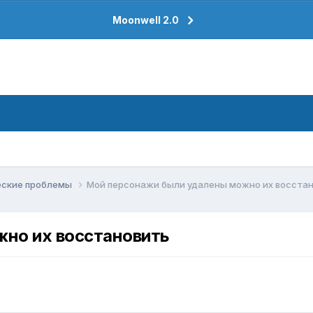
Moonwell 2.0
еские проблемы
Мой персонажи были удалены можно их восста
но их восстановить