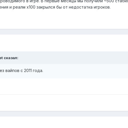
роводимого в игре. В первые месяцы мы получили ~500 стабил
ния и реалм х100 закрылся бы от недостатка игроков.
et
сказал:
з вайпов с 2011 года.