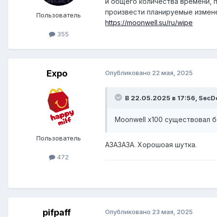
и общего количества времени, п
произвести планируемые измене
Пользователь
https://moonwell.su/ru/wipe
355
Expo
Опубликовано
22 мая, 2025
В 22.05.2025 в 17:56,
SecD
Moonwell x100 существовал бе
Пользователь
АЗАЗАЗА. Хорошоая шутка.
472
pifpaff
Опубликовано
23 мая, 2025