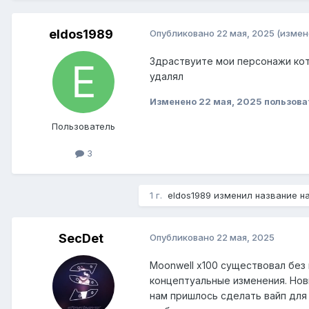
eldos1989
Опубликовано
22 мая, 2025
(измен
Здраствуите мои персонажи кот
удалял
Изменено
22 мая, 2025
пользова
Пользователь
3
1 г.
eldos1989
изменил название н
SecDet
Опубликовано
22 мая, 2025
Moonwell x100 существовал без 
концептуальные изменения. Нов
нам пришлось сделать вайп для