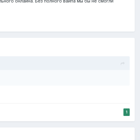
ьного онлайна. Без полного вайпа мы бы не смогли
1