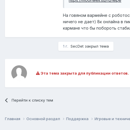
https://moonwell.su/ru/wipe
На говяном вармейне с роботосп
ничего не дает) 8к онлайна в пи
кармане что бы побороть стабил
1 г.
SecDet
закрыл тема
Эта тема закрыта для публикации ответов.
Перейти к списку тем
Главная
Основной раздел
Поддержка
Игровые и технич