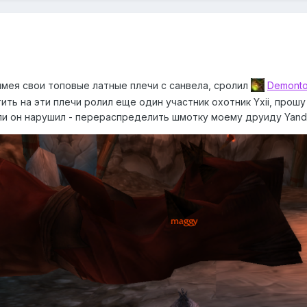
 имея свои топовые латные плечи с санвела, сролил
Demonto
ить на эти плечи ролил еще один участник охотник Yxii, прошу
ли он нарушил - перераспределить шмотку моему друиду Yande