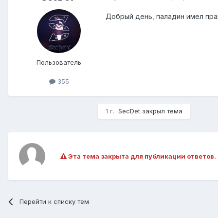
Добрый день, паладин имел пра
Пользователь
355
1 г.
SecDet
закрыл тема
Эта тема закрыта для публикации ответов.
Перейти к списку тем