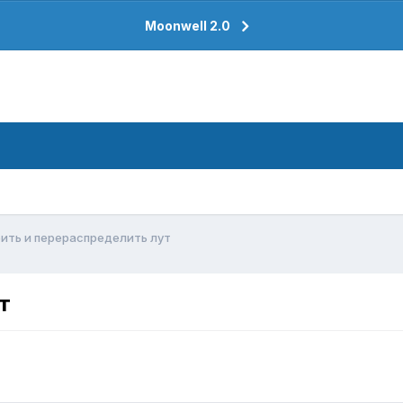
Moonwell 2.0
ить и перераспределить лут
т