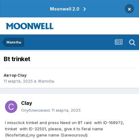
×
Moonwell 2.0
Жалобы
Bt trinket
Автор
Clay
11 марта, 2025
в
Жалобы
Clay
Опубликовано
11 марта, 2025
I missclick trinket and press Need on BT raid with ID-168972,
trinket with ID-32501, please, give it to Feral name
(Nosfertatu),my game name (Saveoursoul).