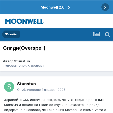
×
Moonwell 2.0
Жалобы
Спиди(Overspell)
Автор
Stunstun
1 января, 2025
в
Жалобы
Stunstun
Опубликовано
1 января, 2025
Здравейте GM, искам да споделя, че в BT ходих с рог с ник
Stanstun и левият на Illidan се счупи, в началото на рейда
лидерът не е написал, че Loka с ник Momon ще вземе Varra с