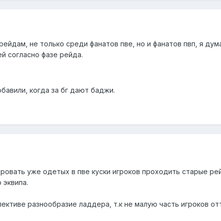
ейдам, не только среди фанатов пве, но и фанатов пвп, я ду
ей согласно фазе рейда.
авили, когда за бг дают баджи.
ровать уже одетых в пве куски игроков проходить старые ре
 эквипа.
ективе разнообразие ладдера, т.к не малую часть игроков от