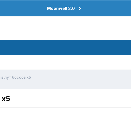
Moonwell 2.0
в лут боссов x5
 x5