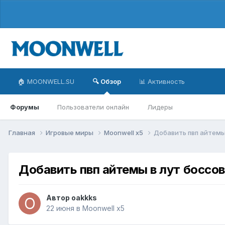
🏠 MOONWELL.SU
🔍 Обзор
📊 Активность
Форумы
Пользователи онлайн
Лидеры
Главная
Игровые миры
Moonwell x5
Добавить пвп айтемы 
Добавить пвп айтемы в лут боссов
Автор
oakkks
22 июня
в
Moonwell x5