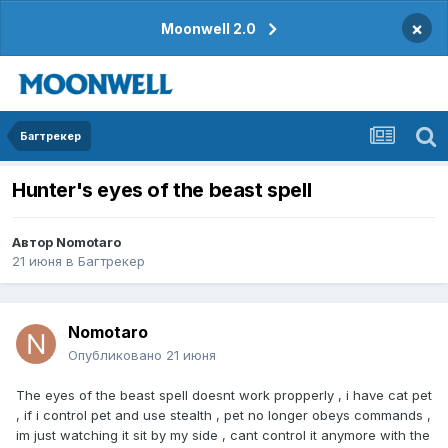
×
Moonwell 2.0
Багтрекер
Hunter's eyes of the beast spell
Автор
Nomotaro
21 июня
в
Багтрекер
Nomotaro
Опубликовано
21 июня
The eyes of the beast spell doesnt work propperly , i have cat pet
, if i control pet and use stealth , pet no longer obeys commands ,
im just watching it sit by my side , cant control it anymore with the