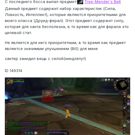
С последнего босса выпал предмет:
Tree-Mender's Belt
Данный предмет содержит набор характеристик (Сила,
Ловкость, Интеллект), которые являются приоритетными для
моего класса (Друид-ферал). Этот предмет содержит силу,
которая для ханта бесполезна, в то время как для ферала это
целевой стат.
Не является для него приоритетным, в то время как предмет
является значимым улучшением (BiS) для меня
хантер занидил вещь с силой(ниндзялут)
ID 149314