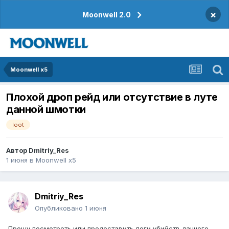
×
Moonwell 2.0
Moonwell x5
Плохой дроп рейд или отсутствие в луте
данной шмотки
loot
Автор
Dmitriy_Res
1 июня
в
Moonwell x5
Dmitriy_Res
Опубликовано
1 июня
Прошу посмотреть или предоставить логи убийств данного