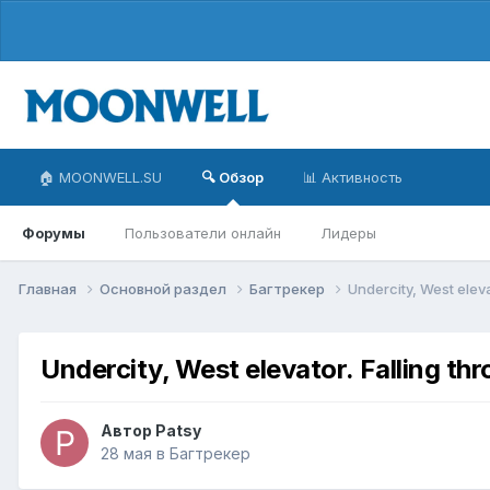
🏠 MOONWELL.SU
🔍 Обзор
📊 Активность
Форумы
Пользователи онлайн
Лидеры
Главная
Основной раздел
Багтрекер
Undercity, West eleva
Undercity, West elevator. Falling th
Автор
Patsy
28 мая
в
Багтрекер