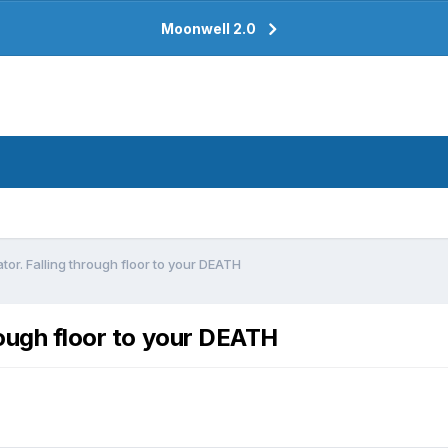
Moonwell 2.0
tor. Falling through floor to your DEATH
rough floor to your DEATH