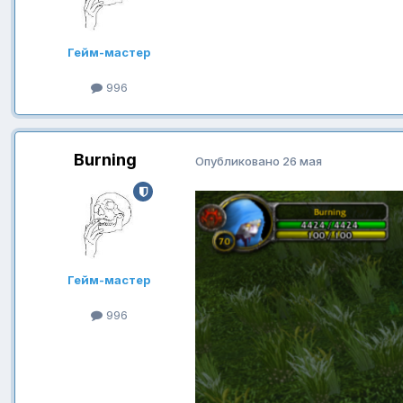
Гейм-мастер
996
Burning
Опубликовано
26 мая
Гейм-мастер
996