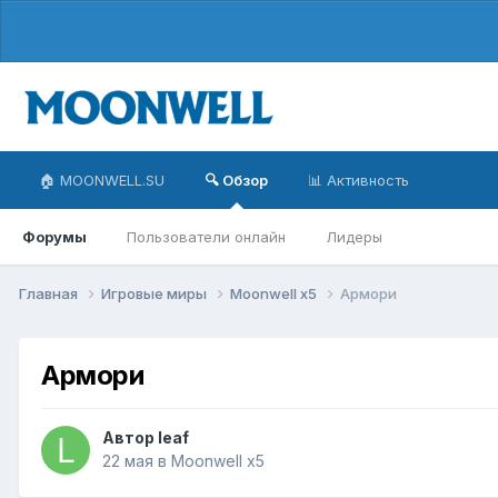
🏠 MOONWELL.SU
🔍 Обзор
📊 Активность
Форумы
Пользователи онлайн
Лидеры
Главная
Игровые миры
Moonwell x5
Армори
Армори
Автор
leaf
22 мая
в
Moonwell x5