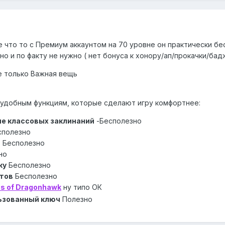
что то с Премиум аккаунтом на 70 уровне он практически бес
но и по факту не нужно ( нет бонуса к хонору/ап/прокачки/ба
е только Важная вещь
 удобным функциям, которые сделают игру комфортнее:
е классовых заклинаний
-
Бесполезно
сполезно
- Бесполезно
но
ку
Бесполезно
тов
Бесполезно
ns of Dragonhawk
ну типо ОК
ьзованный ключ
Полезно