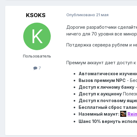
KSOKS
Опубликовано
21 мая
Дорогие разработчики сделайте 
ничего для 70 уровня все минор
Потдержка сервера рублем и н
Пользователь
Премиум аккаунт дает доступ к
7
Автоматическое изучени
Вызов премиум NPC
- Бе
Доступ к личному банку
Доступ к аукциону
П
олез
Доступ к почтовому ящи
Бесплатный сброс талан
Наземный маунт:
Rei
Шанс 10% вернуть испол