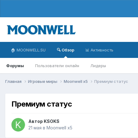
🏠 MOONWELL.SU
🔍 Обзор
📊 Активность
Форумы
Пользователи онлайн
Лидеры
Главная
Игровые миры
Moonwell x5
Премиум статус
Премиум статус
Автор
KSOKS
21 мая
в
Moonwell x5