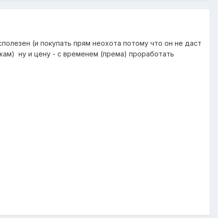
полезен (и покупать прям неохота потому что он не даст
джам) ну и цену - с временем (према) проработать