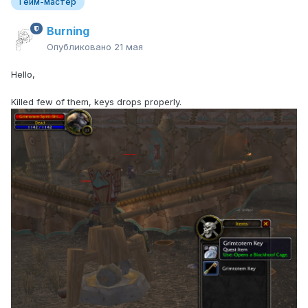
Гейм-мастер
Burning
Опубликовано
21 мая
Hello,
Killed few of them, keys drops properly.