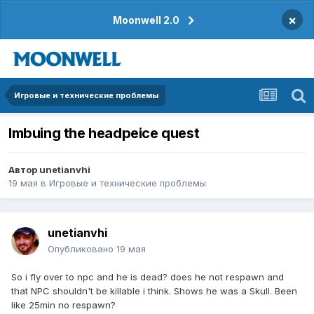
×
Moonwell 2.0
Игровые и технические проблемы
Imbuing the headpeice quest
Автор
unetianvhi
19 мая
в
Игровые и технические проблемы
unetianvhi
Опубликовано
19 мая
So i fly over to npc and he is dead? does he not respawn and
that NPC shouldn't be killable i think. Shows he was a Skull. Been
like 25min no respawn?