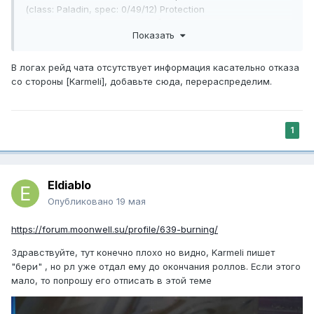
(class: Paladin, spec: 0/49/12) Protection
2026-05-18 22:04:19 #107308 [Flokky]->LOOT_MASTER_GIVE:
Показать
30081 to Karmeli (class: Warrior, spec: 34/27/0)
2026-05-18 22:04:20 #107308 [Ellite]->ROLL:1-100 = 87
(class: Paladin, spec: 45/11/5) Holy
В логах рейд чата отсутствует информация касательно отказа
со стороны [Karmeli], добавьте сюда, перераспределим.
1
Eldiablo
Опубликовано
19 мая
https://forum.moonwell.su/profile/639-burning/
Здравствуйте, тут конечно плохо но видно, Karmeli пишет
"бери" , но рл уже отдал ему до окончания роллов. Если этого
мало, то попрошу его отписать в этой теме